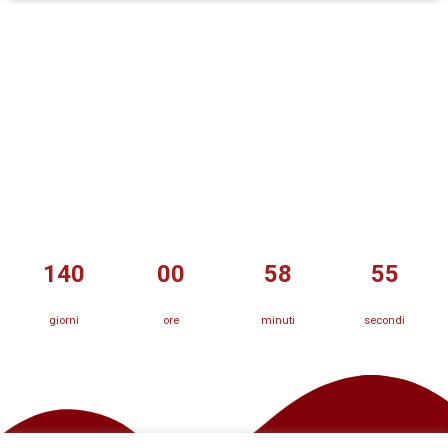
Quanto manca a Natale
140
00
58
54
giorni
ore
minuti
secondi